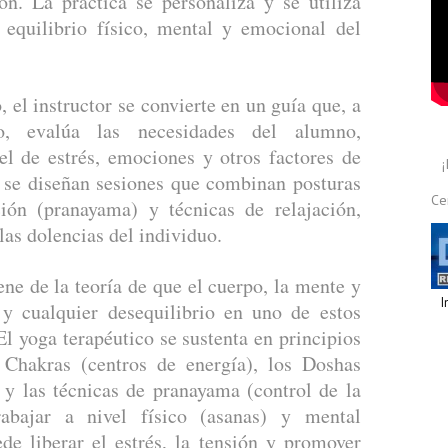
ón. La práctica se personaliza y se utiliza
equilibrio físico, mental y emocional del
, el instructor se convierte en un guía que, a
o, evalúa las necesidades del alumno,
el de estrés, emociones y otros factores de
, se diseñan sesiones que combinan posturas
Ce
ación (pranayama) y técnicas de relajación,
las dolencias del individuo.
ene de la teoría de que el cuerpo, la mente y
I
, y cualquier desequilibrio en uno de estos
El yoga terapéutico se sustenta en principios
 Chakras (centros de energía), los Doshas
 y las técnicas de pranayama (control de la
rabajar a nivel físico (asanas) y mental
de liberar el estrés, la tensión y promover