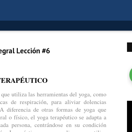
egral Lección #6
TERAPÉUTICO
 que utiliza las herramientas del yoga, como
cas de respiración, para aliviar dolencias
 A diferencia de otras formas de yoga que
l o físico, el yoga terapéutico se adapta a
cada persona, centrándose en su condición