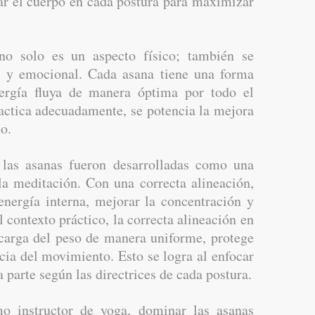
ar el cuerpo en cada postura para maximizar
 no solo es un aspecto físico; también se
al y emocional. Cada asana tiene una forma
nergía fluya de manera óptima por todo el
actica adecuadamente, se potencia la mejora
io.
 las asanas fueron desarrolladas como una
la meditación. Con una correcta alineación,
energía interna, mejorar la concentración y
 contexto práctico, la correcta alineación en
 carga del peso de manera uniforme, protege
acia del movimiento. Esto se logra al enfocar
a parte según las directrices de cada postura.
mo instructor de yoga, dominar las asanas