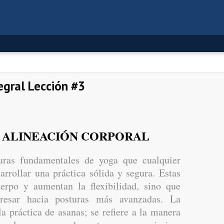
egral Lección #3
Y ALINEACIÓN CORPORAL
uras fundamentales de yoga que cualquier
rrollar una práctica sólida y segura. Estas
uerpo y aumentan la flexibilidad, sino que
resar hacia posturas más avanzadas. La
la práctica de asanas; se refiere a la manera