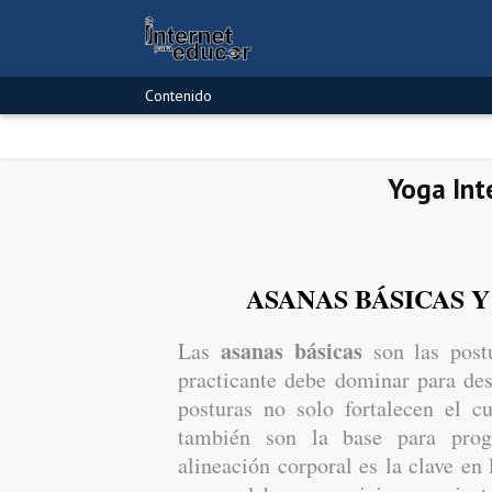
Contenido
Yoga Int
ASANAS BÁSICAS 
asanas básicas
Las
son las post
practicante debe dominar para desa
posturas no solo fortalecen el c
también son la base para prog
alineación corporal es la clave en 