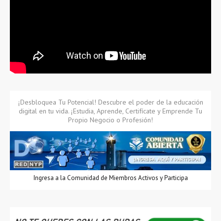
¡Desbloquea Tu Potencial! Descubre el poder de la educación
digital en tu vida. ¡Estudia, Aprende, Certifícate y Emprende Tu
Propio Negocio o Profesión!
Ingresa a la Comunidad de Miembros Activos y Participa